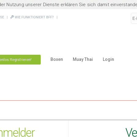
 der Nutzung unserer Dienste erklären Sie sich damit einverstan
SE
|
WIE
FUNKTIONIERT BFF
?
|
Boxen
Muay Thai
Login
enlos Registrieren!
nmelder
Ve