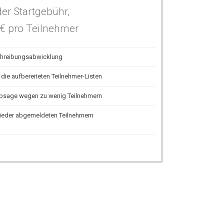
er Startgebühr,
€ pro Teilnehmer
chreibungsabwicklung
f die
aufbereiteten
Teilnehmer-Listen
Absage wegen zu wenig Teilnehmern
wieder abgemeldeten Teilnehmern